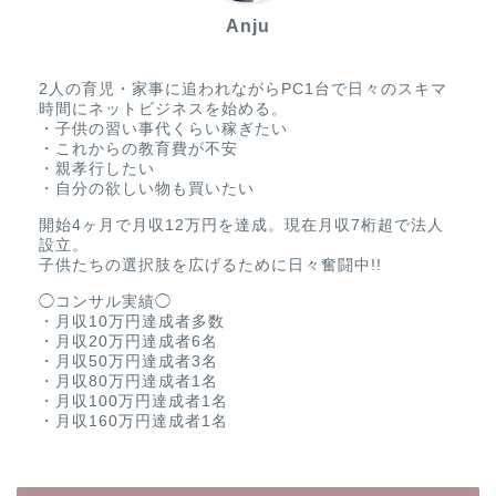
Anju
2人の育児・家事に追われながらPC1台で日々のスキマ
時間にネットビジネスを始める。
・子供の習い事代くらい稼ぎたい
・これからの教育費が不安
・親孝行したい
・自分の欲しい物も買いたい
開始4ヶ月で月収12万円を達成。現在月収7桁超で法人
設立。
子供たちの選択肢を広げるために日々奮闘中!!
◯コンサル実績◯
・月収10万円達成者多数
・月収20万円達成者6名
・月収50万円達成者3名
・月収80万円達成者1名
・月収100万円達成者1名
・月収160万円達成者1名