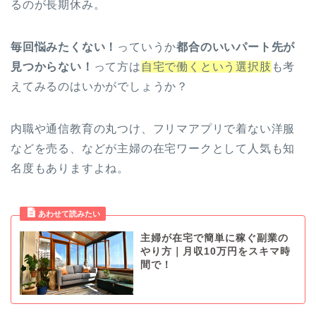
るのが長期休み。
毎回悩みたくない！
っていうか
都合のいいパート先が
見つからない！
って方は
自宅で働くという選択肢
も考
えてみるのはいかがでしょうか？
内職や通信教育の丸つけ、フリマアプリで着ない洋服
などを売る、などが主婦の在宅ワークとして人気も知
名度もありますよね。
主婦が在宅で簡単に稼ぐ副業の
やり方｜月収10万円をスキマ時
間で！