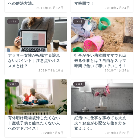
への解決方法。
マ時間で！
2018年10月12日
2018年7月24日
シゴト
シゴト
アラサー女性が転職する譲れ
行事が多い幼稚園ママでも出
ないポイント｜注意点やオス
来る仕事とは？自由なスキマ
スメとは？
時間で働いて稼いでいこう！
2019年8月10日
2018年4月24日
シゴト
シゴト
育休明け職場復帰したくない
妊活中に仕事を辞めても大丈
｜産後子供と離れたくない人
夫？お金が心配なら働き方を
へのアドバイス！
変えよう。
2020年6月5日
2019年1月28日