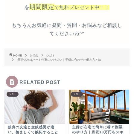
期間限定
を
で無料プレゼント中！！
もちろんお気軽に疑問・質問・お悩みなど相談し
てくださいね^^
HOME
お悩み
シゴト
長期休みはパート仕事にいけない｜子供に合わせた働き方とは
RELATED POST
シゴト
シゴト
独身の友達と金銭感覚が違
主婦が在宅で簡単に稼ぐ副業
い、羨ましくて嫉妬すること
のやり方｜月収10万円をスキ