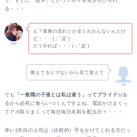
て、すぐに「数字」というノルマを突き付けられ
る・・・
え？業務の流れとか全くわかんないんだけ
ど・・・(；ﾟДﾟ)
Anju
どうやれば・・・(；ﾟДﾟ)
教えてるヒマないから見て覚えて
上司
でも
「一般職の子達とは私は違う」ってプライド
があ
るから必死に食らいつくんですよね。電話かけまくっ
てアポ取りまくって毎日毎日名刺を配る日々・・・
幸い1年目の上司は（比較的）手をかけてくれる方だっ