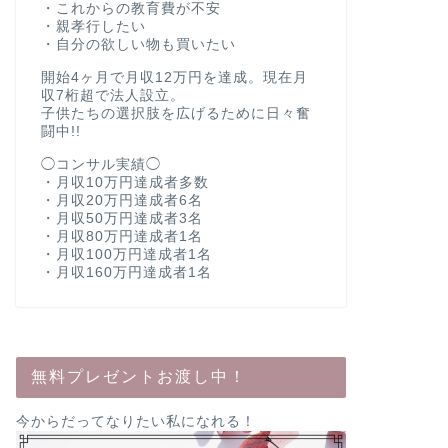
・これからの教育費が不安
・親孝行したい
・自分の欲しい物も買いたい
開始4ヶ月で月収12万円を達成。現在月
収7桁超で法人設立。
子供たちの選択肢を広げるために日々奮
闘中!!
◯コンサル実績◯
・月収10万円達成者多数
・月収20万円達成者6名
・月収50万円達成者3名
・月収80万円達成者1名
・月収100万円達成者1名
・月収160万円達成者1名
無料プレゼントお渡し中！
今からだってなりたい私になれる！