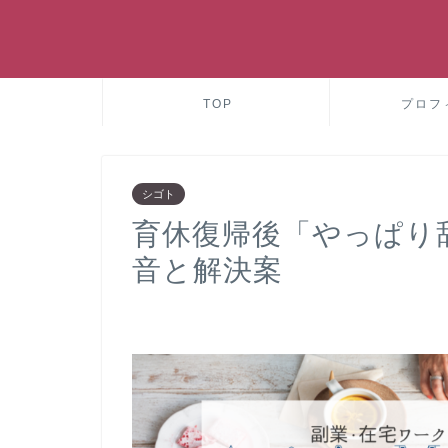
TOP
プロフ
シゴト
育休復帰後「やっぱり
音と解決案