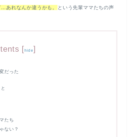
ど…あれなんか違うかも。
という先輩ママたちの声
tents
[
]
hide
変だった
こと
マたち
ゃない？