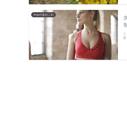
Anjuのあれこれ
こ
言