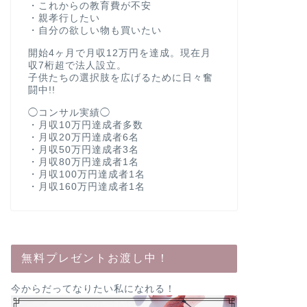
・これからの教育費が不安
・親孝行したい
・自分の欲しい物も買いたい
開始4ヶ月で月収12万円を達成。現在月
収7桁超で法人設立。
子供たちの選択肢を広げるために日々奮
闘中!!
◯コンサル実績◯
・月収10万円達成者多数
・月収20万円達成者6名
・月収50万円達成者3名
・月収80万円達成者1名
・月収100万円達成者1名
・月収160万円達成者1名
無料プレゼントお渡し中！
今からだってなりたい私になれる！