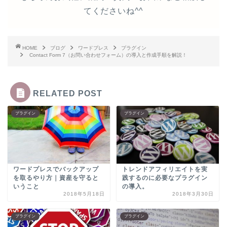
てくださいね^^
HOME
ブログ
ワードプレス
プラグイン
Contact Form 7（お問い合わせフォーム）の導入と作成手順を解説！
RELATED POST
プラグイン
プラグイン
ワードプレスでバックアップ
トレンドアフィリエイトを実
を取るやり方｜資産を守ると
践するのに必要なプラグイン
いうこと
の導入。
2018年5月18日
2018年3月30日
プラグイン
プラグイン