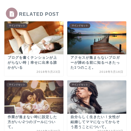
RELATED POST
マインドセット
マインドセット
ブログを書くテンションが上
アクセスが集まらないブロガ
がらない時｜幸せに出来る誰
ーが諦める前に知るべきたっ
かがいる
た1つのこと。
2018年5月23日
2018年5月16日
マインドセット
マインドセット
作業が進まない時に設定した
自分らしく生きたい！女性が
方がいい2つのゴールについ
結婚してママになってからそ
て。
う思うことについて。