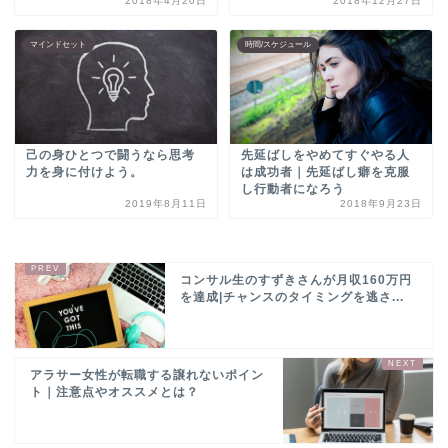
2018年4月20日
2018年12月27日
マインドセット
時間/スケジュール
己の身ひとつで闘うなら思考
先延ばしをやめてすぐやる人
力を身に付けよう。
は成功者｜先延ばし癖を克服
し行動者になろう
2019年8月11日
2018年9月23日
コンサル生のすずきさんが月収160万円
を達成|チャンスのタイミングを逃さ...
アラサー女性が転職する譲れないポイン
ト｜注意点やオススメとは？