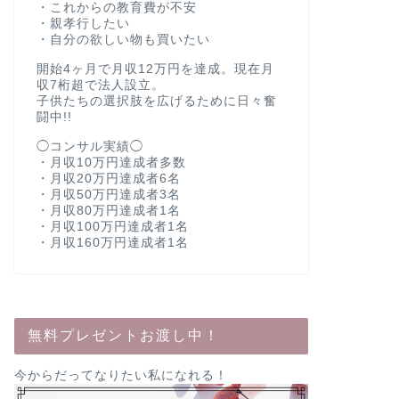
・これからの教育費が不安
・親孝行したい
・自分の欲しい物も買いたい
開始4ヶ月で月収12万円を達成。現在月
収7桁超で法人設立。
子供たちの選択肢を広げるために日々奮
闘中!!
◯コンサル実績◯
・月収10万円達成者多数
・月収20万円達成者6名
・月収50万円達成者3名
・月収80万円達成者1名
・月収100万円達成者1名
・月収160万円達成者1名
無料プレゼントお渡し中！
今からだってなりたい私になれる！