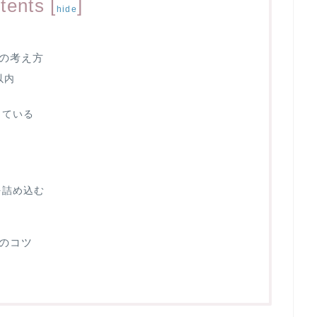
tents
[
]
hide
の考え方
以内
している
を詰め込む
じ
のコツ