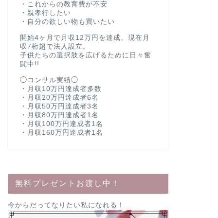
・これからの教育費が不安
・親孝行したい
・自分の欲しい物も買いたい
開始4ヶ月で月収12万円を達成。現在月
収7桁超で法人設立。
子供たちの選択肢を広げるために日々奮
闘中!!
◯コンサル実績◯
・月収10万円達成者多数
・月収20万円達成者6名
・月収50万円達成者3名
・月収80万円達成者1名
・月収100万円達成者1名
・月収160万円達成者1名
無料プレゼントお渡し中！
今からだってなりたい私になれる！